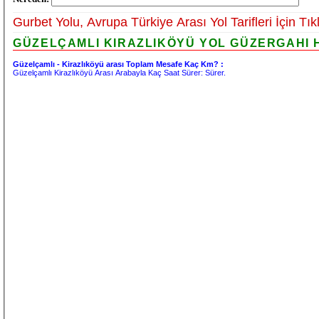
Gurbet Yolu, Avrupa Türkiye Arası Yol Tarifleri İçin Tık
GÜZELÇAMLI KIRAZLIKÖYÜ YOL GÜZERGAHI H
Güzelçamlı - Kirazlıköyü arası Toplam Mesafe Kaç Km? :
Güzelçamlı Kirazlıköyü Arası Arabayla Kaç Saat Sürer:
Sürer.