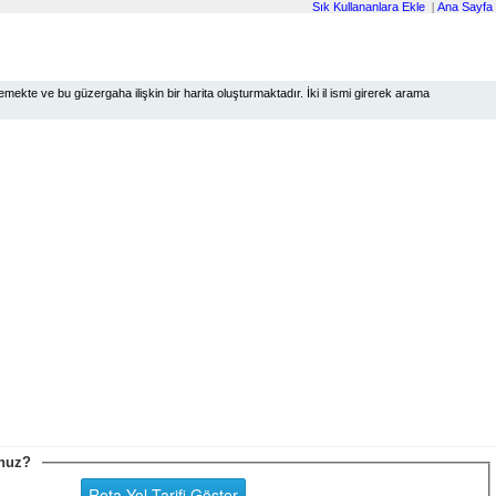
Sık Kullananlara Ekle
|
Ana Sayfa
ekte ve bu güzergaha ilişkin bir harita oluşturmaktadır. İki il ismi girerek arama
sunuz?