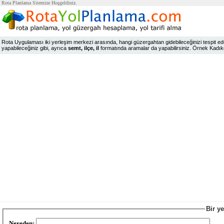
Rota Planlama Sitemize Hoşgeldiniz.
Rota Uygulaması iki yerleşim merkezi arasında, hangi güzergahtan gidebileceğinizi tespit edeb
yapabileceğiniz gibi, ayrıca
semt, ilçe, il
formatında aramalar da yapabilirsiniz. Örnek Kadıköy,
Bir y
Nereden: