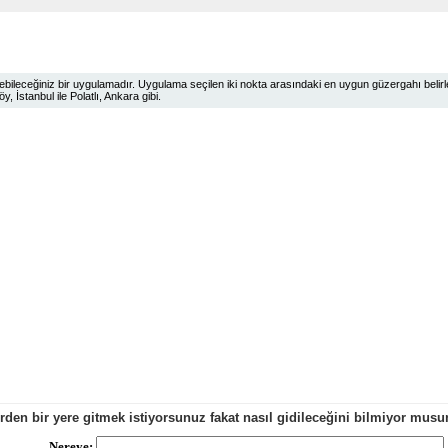
ileceğiniz bir uygulamadır. Uygulama seçilen iki nokta arasındaki en uygun güzergahı belirlem
 İstanbul ile Polatlı, Ankara gibi.
erden bir yere gitmek istiyorsunuz fakat nasıl gidileceğini bilmiyor mu
Nereye: