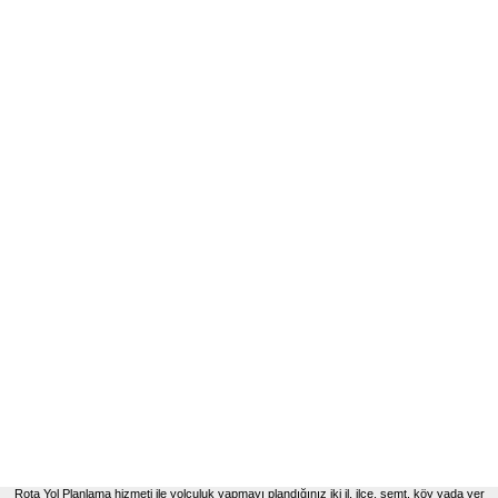
Rota Yol Planlama hizmeti ile yolculuk yapmayı plandığınız iki il, ilçe, semt, köy yada yer