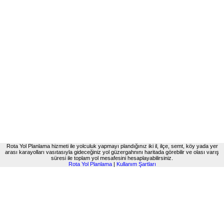
Rota Yol Planlama hizmeti ile yolculuk yapmayı plandığınız iki il, ilçe, semt, köy yada yer
arası karayolları vasıtasıyla gideceğiniz yol güzergahnını haritada görebilir ve olası varış
süresi ile toplam yol mesafesini hesaplayabilirsiniz.
Rota Yol Planlama
|
Kullanım Şartları