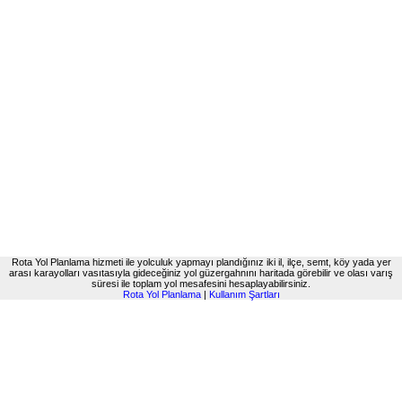
Rota Yol Planlama hizmeti ile yolculuk yapmayı plandığınız iki il, ilçe, semt, köy yada yer
arası karayolları vasıtasıyla gideceğiniz yol güzergahnını haritada görebilir ve olası varış
süresi ile toplam yol mesafesini hesaplayabilirsiniz.
Rota Yol Planlama
|
Kullanım Şartları