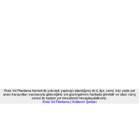
Rota Yol Planlama hizmeti ile yolculuk yapmayı plandığınız iki il, ilçe, semt, köy yada yer
arası karayolları vasıtasıyla gideceğiniz yol güzergahnını haritada görebilir ve olası varış
süresi ile toplam yol mesafesini hesaplayabilirsiniz.
Rota Yol Planlama
|
Kullanım Şartları