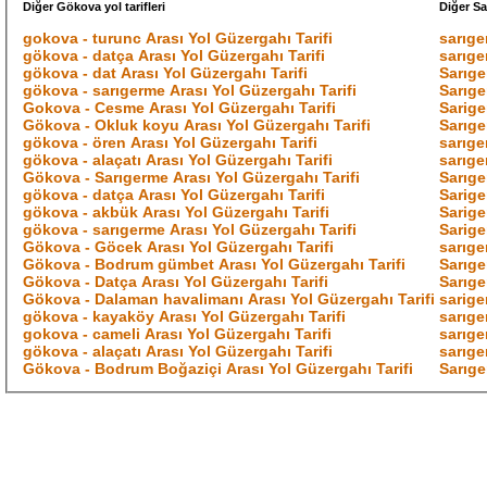
Diğer Gökova yol tarifleri
Diğer Sa
gokova - turunc Arası Yol Güzergahı Tarifi
sarıge
gökova - datça Arası Yol Güzergahı Tarifi
sarıge
gökova - dat Arası Yol Güzergahı Tarifi
Sarıge
gökova - sarıgerme Arası Yol Güzergahı Tarifi
Sarıge
Gokova - Cesme Arası Yol Güzergahı Tarifi
Sarige
Gökova - Okluk koyu Arası Yol Güzergahı Tarifi
Sarıge
gökova - ören Arası Yol Güzergahı Tarifi
sarıge
gökova - alaçatı Arası Yol Güzergahı Tarifi
sarıge
Gökova - Sarıgerme Arası Yol Güzergahı Tarifi
Sarıge
gökova - datça Arası Yol Güzergahı Tarifi
Sarige
gökova - akbük Arası Yol Güzergahı Tarifi
Sarige
gökova - sarıgerme Arası Yol Güzergahı Tarifi
Sarige
Gökova - Göcek Arası Yol Güzergahı Tarifi
sarıge
Gökova - Bodrum gümbet Arası Yol Güzergahı Tarifi
Sarıge
Gökova - Datça Arası Yol Güzergahı Tarifi
Sarıge
Gökova - Dalaman havalimanı Arası Yol Güzergahı Tarifi
sarige
gökova - kayaköy Arası Yol Güzergahı Tarifi
sarıge
gokova - cameli Arası Yol Güzergahı Tarifi
sarıge
gökova - alaçatı Arası Yol Güzergahı Tarifi
Gökova - Bodrum Boğaziçi Arası Yol Güzergahı Tarifi
Sarıge