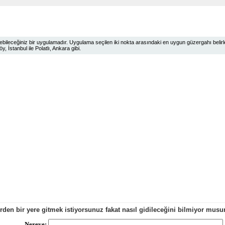
ileceğiniz bir uygulamadır. Uygulama seçilen iki nokta arasındaki en uygun güzergahı belirlem
 İstanbul ile Polatlı, Ankara gibi.
erden bir yere gitmek istiyorsunuz fakat nasıl gidileceğini bilmiyor mu
Nereye: