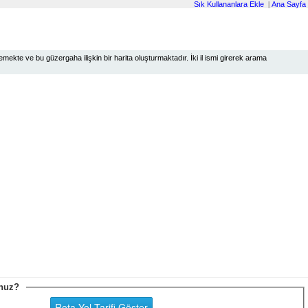
Sık Kullananlara Ekle
|
Ana Sayfa
ekte ve bu güzergaha ilişkin bir harita oluşturmaktadır. İki il ismi girerek arama
sunuz?