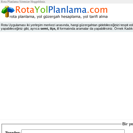
Rota Planlama Sitemize Hoşgeldiniz.
Rota Uygulaması iki yerleşim merkezi arasında, hangi güzergahtan gidebileceğinizi tespit edeb
yapabileceğiniz gibi, ayrıca
semt, ilçe, il
formatında aramalar da yapabilirsiniz. Örnek Kadıköy,
Bir y
Nereden: