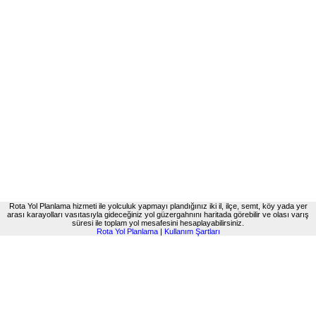
Rota Yol Planlama hizmeti ile yolculuk yapmayı plandığınız iki il, ilçe, semt, köy yada yer
arası karayolları vasıtasıyla gideceğiniz yol güzergahnını haritada görebilir ve olası varış
süresi ile toplam yol mesafesini hesaplayabilirsiniz.
Rota Yol Planlama
|
Kullanım Şartları