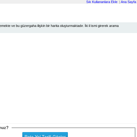
Sık Kullananlara Ekle
|
Ana Sayfa
ekte ve bu güzergaha ilişkin bir harita oluşturmaktadır. İki il ismi girerek arama
sunuz?