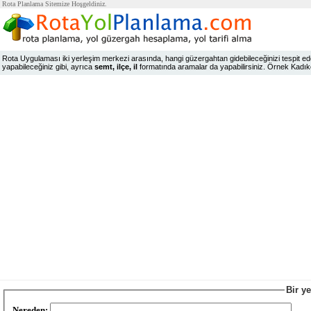
Rota Planlama Sitemize Hoşgeldiniz.
Rota Uygulaması iki yerleşim merkezi arasında, hangi güzergahtan gidebileceğinizi tespit edeb
yapabileceğiniz gibi, ayrıca
semt, ilçe, il
formatında aramalar da yapabilirsiniz. Örnek Kadıköy,
Bir y
Nereden: