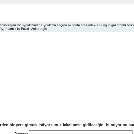
ileceğiniz bir uygulamadır. Uygulama seçilen iki nokta arasındaki en uygun güzergahı belirlem
 İstanbul ile Polatlı, Ankara gibi.
erden bir yere gitmek istiyorsunuz fakat nasıl gidileceğini bilmiyor mu
Nereye: