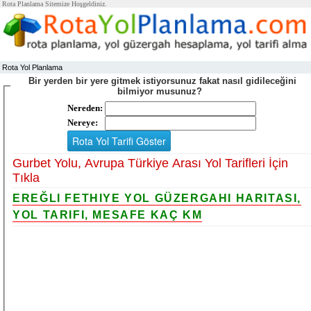
Rota Planlama Sitemize Hoşgeldiniz.
Rota Yol Planlama
Bir yerden bir yere gitmek istiyorsunuz fakat nasıl gidileceğini
bilmiyor musunuz?
Nereden:
Nereye:
Gurbet Yolu, Avrupa Türkiye Arası Yol Tarifleri İçin
Tıkla
EREĞLI FETHIYE YOL GÜZERGAHI HARITASI,
YOL TARIFI, MESAFE KAÇ KM