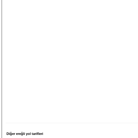
Diğer ereğli yol tarifleri