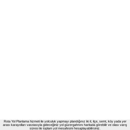
Rota Yol Planlama hizmeti ile yolculuk yapmayı plandığınız iki il, ilçe, semt, köy yada yer
arası karayolları vasıtasıyla gideceğiniz yol güzergahnını haritada görebilir ve olası varış
süresi ile toplam yol mesafesini hesaplayabilirsiniz.