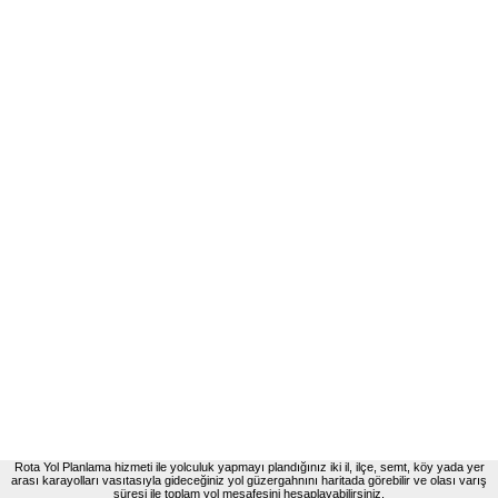
Rota Yol Planlama hizmeti ile yolculuk yapmayı plandığınız iki il, ilçe, semt, köy yada yer
arası karayolları vasıtasıyla gideceğiniz yol güzergahnını haritada görebilir ve olası varış
süresi ile toplam yol mesafesini hesaplayabilirsiniz.