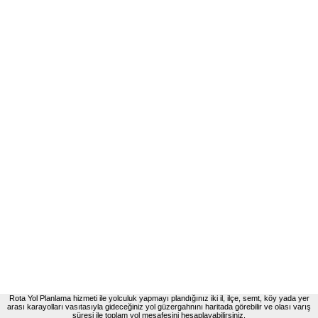
Rota Yol Planlama hizmeti ile yolculuk yapmayı plandığınız iki il, ilçe, semt, köy yada yer
arası karayolları vasıtasıyla gideceğiniz yol güzergahnını haritada görebilir ve olası varış
süresi ile toplam yol mesafesini hesaplayabilirsiniz.