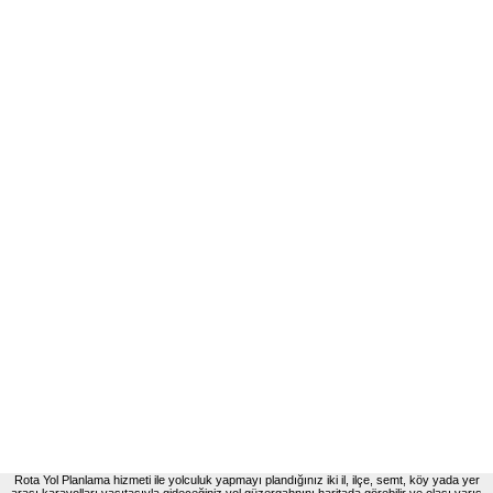
Rota Yol Planlama hizmeti ile yolculuk yapmayı plandığınız iki il, ilçe, semt, köy yada yer