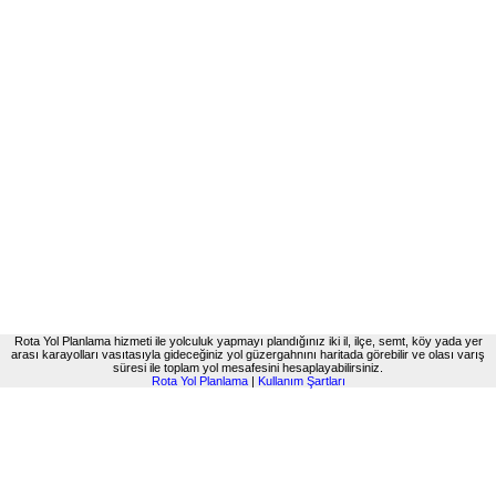
Rota Yol Planlama hizmeti ile yolculuk yapmayı plandığınız iki il, ilçe, semt, köy yada yer
arası karayolları vasıtasıyla gideceğiniz yol güzergahnını haritada görebilir ve olası varış
süresi ile toplam yol mesafesini hesaplayabilirsiniz.
Rota Yol Planlama
|
Kullanım Şartları