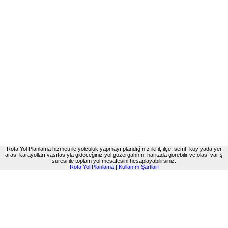
Rota Yol Planlama hizmeti ile yolculuk yapmayı plandığınız iki il, ilçe, semt, köy yada yer
arası karayolları vasıtasıyla gideceğiniz yol güzergahnını haritada görebilir ve olası varış
süresi ile toplam yol mesafesini hesaplayabilirsiniz.
Rota Yol Planlama
|
Kullanım Şartları