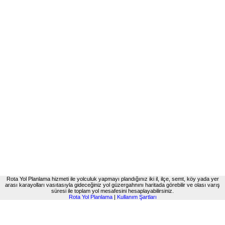
Rota Yol Planlama hizmeti ile yolculuk yapmayı plandığınız iki il, ilçe, semt, köy yada yer
arası karayolları vasıtasıyla gideceğiniz yol güzergahnını haritada görebilir ve olası varış
süresi ile toplam yol mesafesini hesaplayabilirsiniz.
Rota Yol Planlama
|
Kullanım Şartları