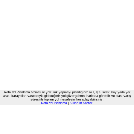
Rota Yol Planlama hizmeti ile yolculuk yapmayı plandığınız iki il, ilçe, semt, köy yada yer
arası karayolları vasıtasıyla gideceğiniz yol güzergahnını haritada görebilir ve olası varış
süresi ile toplam yol mesafesini hesaplayabilirsiniz.
Rota Yol Planlama
|
Kullanım Şartları