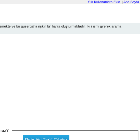
Sık Kullananlara Ekle
|
Ana Sayfa
ekte ve bu güzergaha ilişkin bir harita oluşturmaktadır. İki il ismi girerek arama
sunuz?