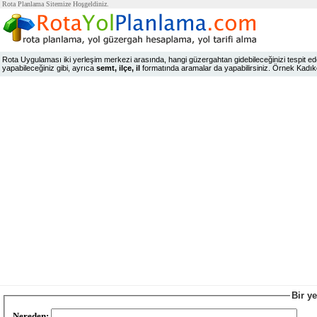
Rota Planlama Sitemize Hoşgeldiniz.
Rota Uygulaması iki yerleşim merkezi arasında, hangi güzergahtan gidebileceğinizi tespit edeb
yapabileceğiniz gibi, ayrıca
semt, ilçe, il
formatında aramalar da yapabilirsiniz. Örnek Kadıköy,
Bir y
Nereden: