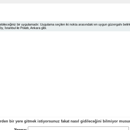
ileceğiniz bir uygulamadır. Uygulama seçilen iki nokta arasındaki en uygun güzergahı belirlem
 İstanbul ile Polatlı, Ankara gibi.
erden bir yere gitmek istiyorsunuz fakat nasıl gidileceğini bilmiyor mu
Nereye: