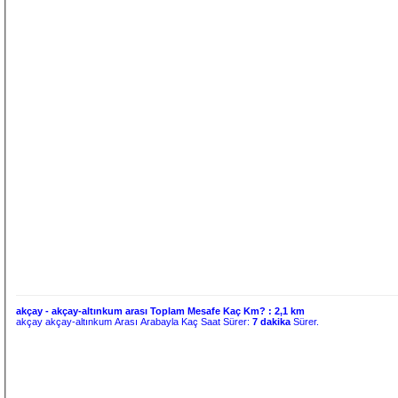
akçay - akçay-altınkum arası Toplam Mesafe Kaç Km? :
2,1 km
akçay akçay-altınkum Arası Arabayla Kaç Saat Sürer:
7 dakika
Sürer.