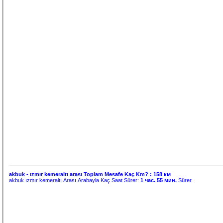
akbuk - ızmır kemeraltı arası Toplam Mesafe Kaç Km? :
158 км
akbuk ızmır kemeraltı Arası Arabayla Kaç Saat Sürer:
1 час. 55 мин.
Sürer.