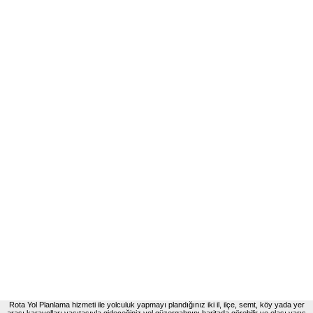
Rota Yol Planlama hizmeti ile yolculuk yapmayı plandığınız iki il, ilçe, semt, köy yada yer