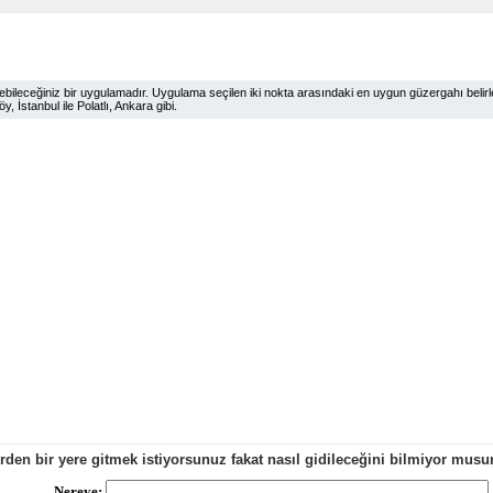
ileceğiniz bir uygulamadır. Uygulama seçilen iki nokta arasındaki en uygun güzergahı belirlem
 İstanbul ile Polatlı, Ankara gibi.
erden bir yere gitmek istiyorsunuz fakat nasıl gidileceğini bilmiyor mu
Nereye: