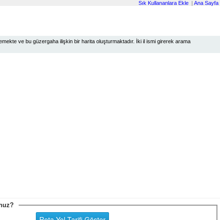
Sık Kullananlara Ekle
|
Ana Sayfa
ekte ve bu güzergaha ilişkin bir harita oluşturmaktadır. İki il ismi girerek arama
sunuz?