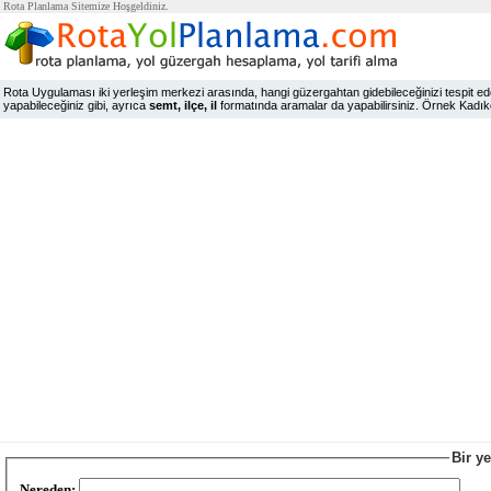
Rota Planlama Sitemize Hoşgeldiniz.
Rota Uygulaması iki yerleşim merkezi arasında, hangi güzergahtan gidebileceğinizi tespit edeb
yapabileceğiniz gibi, ayrıca
semt, ilçe, il
formatında aramalar da yapabilirsiniz. Örnek Kadıköy,
Bir y
Nereden: